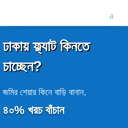
ঢাকায় ফ্ল্যাট কিনতে
চাচ্ছেন?
জমির শেয়ার কিনে বাড়ি বানান,
৪০% খরচ বাঁচান