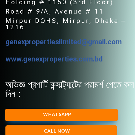
Holding # 1150 (3rd Floor)
Road # 9/A,
Avenue
# 11
Mirpur DOHS, Mirpur, Dhaka –
1216
genexpropertieslimited@gmail.com
www.genexproperties.com.bd
অভিজ্ঞ প্রপার্টি কন্সাল্ট্যান্টের পরামর্শ পেতে কল
দিন :
WHATSAPP
CALL NOW