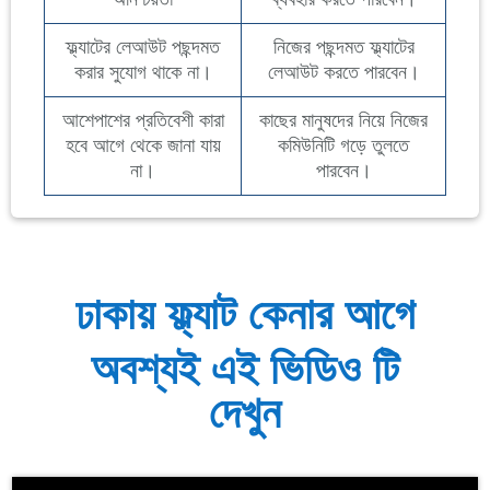
ফ্ল্যাটের লেআউট পছন্দমত
নিজের পছন্দমত ফ্ল্যাটের
করার সুযোগ থাকে না।
লেআউট করতে পারবেন।
আশেপাশের প্রতিবেশী কারা
কাছের মানুষদের নিয়ে নিজের
হবে আগে থেকে জানা যায়
কমিউনিটি গড়ে তুলতে
না।
পারবেন।
ঢাকায় ফ্ল্যাট কেনার আগে
অবশ্যই
এই ভিডিও টি
দেখুন