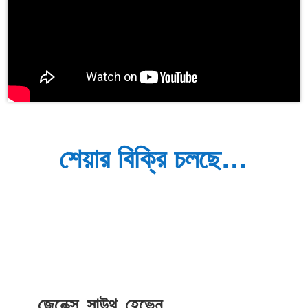
শেয়ার বিক্রি চলছে…
জেনেক্স সাউথ হেভেন