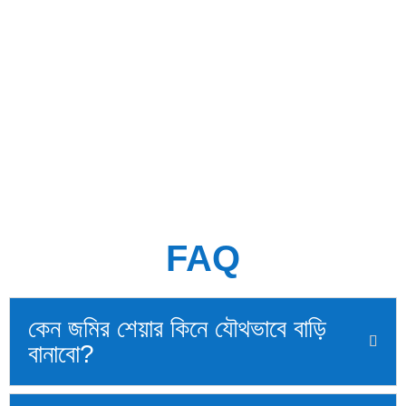
genexpro
আপনি যদি ঢাকা শহরে ফ্ল্যাট কেনার কথা চিন্তা করেন তাহলে আপনি দুইভাবে কিনতে
পারেন। রেডি ফ্ল্যাট অথবা নির্মাণাধীন ফ্ল্যাট। রেডি ফ্ল্যাট প্রথমত, আসুন রেডি ফ্ল্যাটের
বিষয় নিয়ে আলোচনা করি। ঢাকা শহরের গুরুত্বপূর্ণ স্থানগুলোতে বিশেষ, করে বসুন্ধরাতে
রেডি ফ্ল্যাটের দাম...
FAQ
কেন জমির শেয়ার কিনে যৌথভাবে বাড়ি
বানাবো?